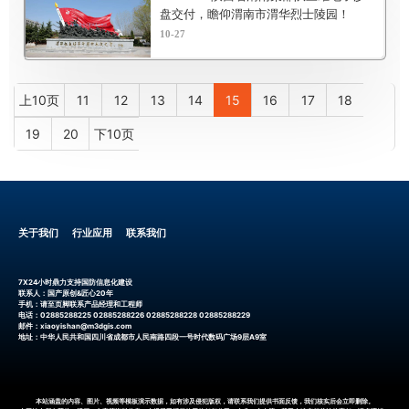
盘交付，瞻仰渭南市渭华烈士陵园！
10-27
上10页
11
12
13
14
15
16
17
18
19
20
下10页
关于我们
行业应用
联系我们
7X24小时鼎力支持国防信息化建设
联系人：国产原创&匠心20年
手机：请至页脚联系产品经理和工程师
电话：02885288225 02885288226 02885288228 02885288229
邮件：xiaoyishan@m3dgis.com
地址：中华人民共和国四川省成都市人民南路四段一号时代数码广场9层A9室
本站涵盖的内容、图片、视频等模板演示数据，如有涉及侵犯版权，请联系我们提供书面反馈，我们核实后会立即删除。