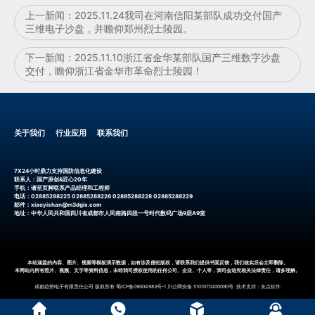
上一新闻：
2025.11.24我司在河南信阳某部队成功交付国产
三维电子沙盘，并瞻仰郑州烈士陵园。
下一新闻：
2025.11.10浙江省金华某部队国产三维数字沙盘
交付，瞻仰浙江省金华市革命烈士陵园！
关于我们
行业应用
联系我们
7X24小时鼎力支持国防信息化建设
联系人：国产原创&匠心20年
手机：请至页脚联系产品经理和工程师
电话：02885288225 02885288226 02885288228 02885288229
邮件：xiaoyishan@m3dgis.com
地址：中华人民共和国四川省成都市人民南路四段一号时代数码广场9层A9室
本站涵盖的内容、图片、视频等模板演示数据，如有涉及侵犯版权，请联系我们提供书面反馈，我们核实后会立即删除。
本网站内所有照片、视频、文字等资料信息，未经我司授权使用的任何公司、企业、个人等，我司会追究相关法律责任，请多理解。
成都趋势电子有限责任公司
版权所有
蜀ICP备09004983号-1
川公网安备 5101070200090号
技术支持：
友点软件